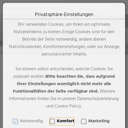
Toggle 
Hauskrankenpflege Götzis
Privatsphäre-Einstellungen
Zum Inhalt springen [AK + 0]
Zum Hauptmenü springen [AK + 1]
Zum Footer-Menü unten (angedockt an Browserrand) springen [
Zum "Barrierefreiheits-Menü" springen [AK + 3]
Zu den Inhalten im Fußbereich springen [AK + 4]
Wir verwenden Cookies, um Ihnen ein optimales
Nutzererlebnis zu bieten. Einige Cookies sind für den
Betrieb der Seite notwendig, andere dienen
Statistikzwecken, Komforteinstellungen, oder zur Anzeige
personalisierter Inhalte.
Sie können selbst entscheiden, welche Cookies Sie
Leistungsumfang
zulassen wollen.
Bitte beachten Sie, dass aufgrund
Ihrer Einstellungen womöglich nicht mehr alle
Funktionalitäten der Seite verfügbar sind.
Weitere
Informationen finden Sie in unserer Datenschutzerklärung
Fachkundige Beratung und Begleitung, entsprechend Ihren
und Cookie Policy.
individuellen Bedürfnissen
Notwendig
Komfort
Marketing
Ganzheitliche Körperpflege und prophylaktische