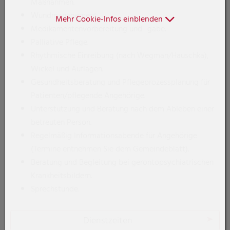
Maßnahmen.
Wundmanagement.
Mehr Cookie-Infos einblenden
Medikamentenvorbereitung und -gabe.
Palliative Pflege.
Rhythmische Einreibung (nach Wegman/Hauschka),
Wickel und Auflagen.
Gesundheitsberatung und Pflegeprozessplanung für
Patienten/pflegende Angehörige.
Unterstützung und Beratung nach dem Ableben einer
betreuten Person.
Regelmäßig Informationsabende für Angehörige
(Termine entnehmen Sie dem Gemeindeblatt).
Beratung und Begleitung bei gerontopsychiatrischen
Krankheitsbildern.
Sprechstunde.
Dienstzeiten