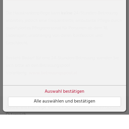
Die Hauskrankenpflege kann
keine
24-Stunden-Betreuung
anbieten, jedoch eine frequentierte, ambulante Pflege durch
qualifiziertes Pflegepersonal für Personen ab dem 18.
Lebensjahr, unabhängig von deren Konfession und
Geschlecht.
Besteht Bedarf für eine 24-Stunden-Betreuung wenden Sie
sich bitte an den Betreuungspool
Vorarlberg:
www.betreuungspool.at
Auswahl bestätigen
Alle auswählen und bestätigen
Hauskrankenpflege Götzis
• Schulgasse 7 • 6840 Götzis •
Österreich
Mobiltelefon + 43 660 8937040 •
E-Mail senden