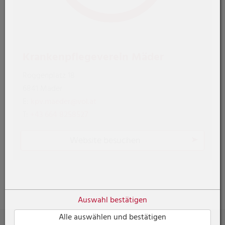
Krankenpflegeverein Mäder
Roggenplatz 18
6841 Mäder
E:
kpv.maeder@vol.at
T:
+43 664 8258527
Website besuchen
Auswahl bestätigen
Alle auswählen und bestätigen