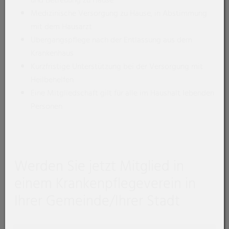
und Betreuung zu Hause
Medizinische Versorgung zu Hause, in Abstimmung
mit dem Hausarzt
Übergangspflege nach der Entlassung aus dem
Krankenhaus
Kurzfristige Unterstützung bei der Versorgung mit
Heilbehelfen
Eine Mitgliedschaft gilt für alle im Haushalt lebenden
Personen
Werden Sie jetzt Mitglied in
einem Krankenpflegeverein in
Ihrer Gemeinde/Ihrer Stadt