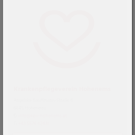
Krankenpflegeverein Hohenems
Angelika-Kauffmann-Straße 6
6845 Hohenems
E:
info@kpv-hohenems.at
T:
+43 5576 42431