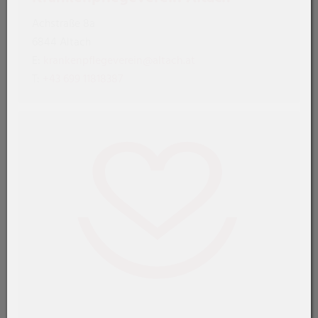
Achstraße 8a
6844 Altach
E:
krankenpflegeverein@altach.at
T:
+43 699 11818387