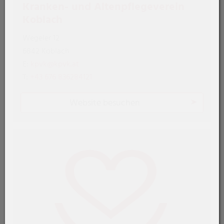
Kranken- und Altenpflegeverein
Koblach
Wegeler 12
6842 Koblach
E:
kpvk@kpvk.at
T:
+43 676 836284121
Website besuchen