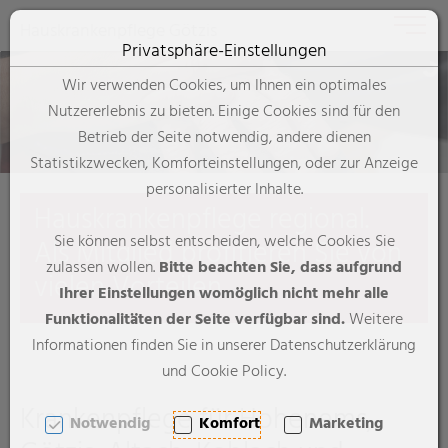
Toggle 
Hauskrankenpflege Götzis
Privatsphäre-Einstellungen
Zum Inhalt springen [AK + 0]
Zum Hauptmenü springen [AK + 1]
Zum Footer-Menü unten (angedockt an Browserrand) springen [
Zum "Barrierefreiheits-Menü" springen [AK + 3]
Zu den Inhalten im Fußbereich springen [AK + 4]
Wir verwenden Cookies, um Ihnen ein optimales
Nutzererlebnis zu bieten. Einige Cookies sind für den
Betrieb der Seite notwendig, andere dienen
Statistikzwecken, Komforteinstellungen, oder zur Anzeige
personalisierter Inhalte.
Hauskrankenpflege regional.
Die letzte Motorradausfahrt der
Young, free und Single!
Mama scheint ihr eigenes Ich zu
Eigentlich war es ein Tag wie
Sie können selbst entscheiden, welche Cookies Sie
Als Mitglied profitieren Sie von
Saison.
Nach dem Sportunfall wurde
verlieren.
jeder andere.
zulassen wollen.
Bitte beachten Sie, dass aufgrund
vielen Vorteilen.
Doch diese eine Sekunde
meine Unabhängigkeit zum
Ich will für sie da sein! Doch es
Jetzt ist kein einziger Tag mehr
Ihrer Einstellungen womöglich nicht mehr alle
veränderte das ganze Leben.
Problem.
kostet Kraft.
so, wie früher.
Funktionalitäten der Seite verfügbar sind.
Weitere
Informationen finden Sie in unserer Datenschutzerklärung
und Cookie Policy.
Krankenpflege für Hohenems,
Notwendig
Komfort
Marketing