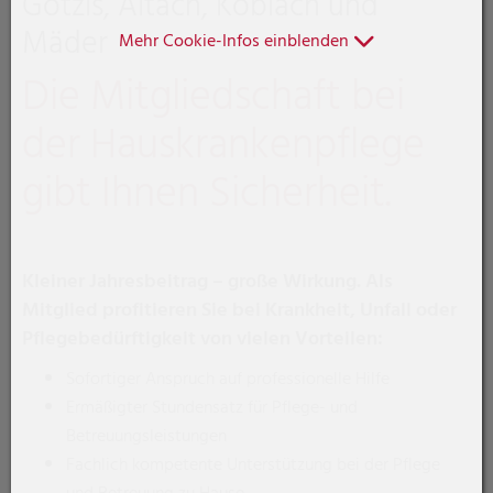
Götzis, Altach, Koblach und
Mäder
Mehr Cookie-Infos einblenden
Die Mitgliedschaft bei
der Hauskrankenpflege
gibt Ihnen Sicherheit.
Kleiner Jahresbeitrag – große Wirkung. Als
Mitglied profitieren Sie bei Krankheit, Unfall oder
Pflegebedürftigkeit von vielen Vorteilen:
Sofortiger Anspruch auf professionelle Hilfe
Ermäßigter Stundensatz für Pflege- und
Betreuungsleistungen
Fachlich kompetente Unterstützung bei der Pflege