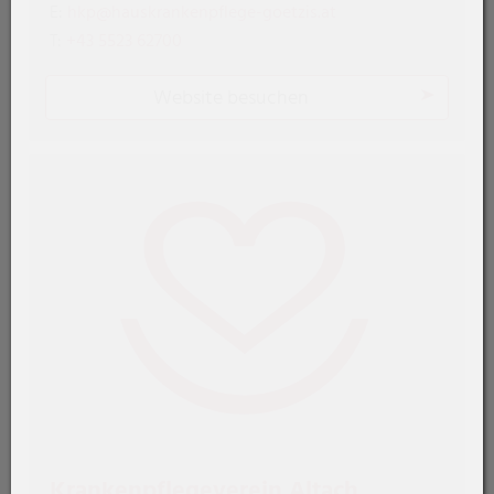
E:
hkp@hauskrankenpflege-goetzis.at
T:
+43 5523 62700
Website besuchen
Krankenpflegeverein Altach